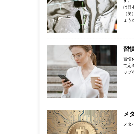
す。
は日
（笑
ょう
習慣
習慣
て定
ップ
メタ
メタバ