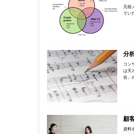
元祖メ
ていた
分析と
コン
は天
合」
顧客
資料