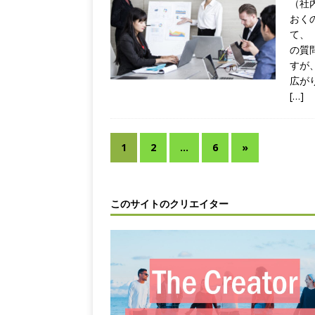
（社
おく
て、
の質
すが
広が
[…]
1
2
…
6
»
このサイトのクリエイター