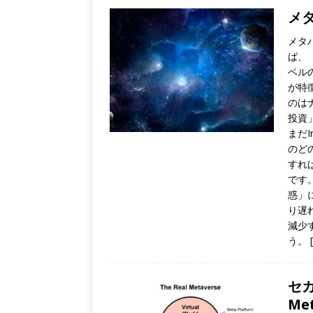
メタ
メタ
ば、
ベル
が特
のは
投資
まだ
のど
すれ
です
惑」
り遅
減少
う。
セカ
Me