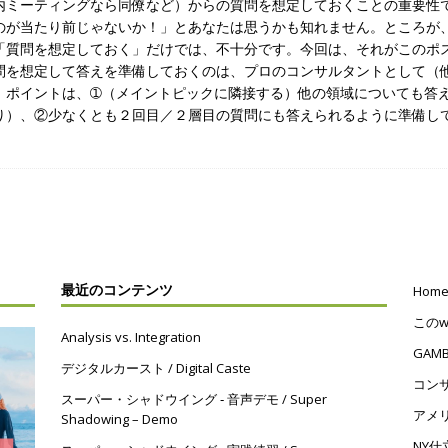
内ミーティングなら同僚など）からの質問を想定しておくことの重要性
のが当たり前じゃないか！」とあなたは思うかも知れません。ところが
「質問を想定しておく」だけでは、不十分です。今回は、それがこのポス
問を想定して答えを準備しておくのは、プロのコンサルタントとして（
、ポイントは、➀（メイントピックに隣接する）他の領域についても答
り）、②少なくとも２回目／２層目の質問にも答えられるように準備し
最近のコンテンツ
Hom
このw
Analysis vs. Integration
GAM
デジタルカースト / Digital Caste
コン
スーパー・シャドウイング ‐ 音声デモ / Super
アメリ
Shadowing – Demo
NY