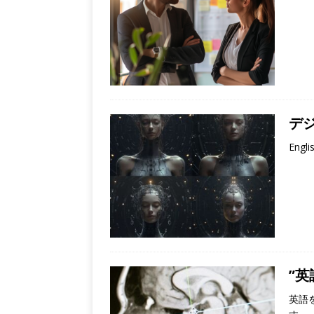
デジ
Engli
”英
英語