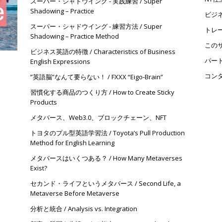
スーパー・シャドウイング ‐ 実践練習 / Super
Shadowing – Practice
ビジ
スーパー・シャドウイング ‐ 練習方法 / Super
トレ
Shadowing – Practice Method
この
ビジネス英語の特徴 / Characteristics of Business
パー
English Expressions
コン
”英語脳”なんて要らない！ / FXXX “Eigo-Brain”
習慣化する商品のつくり方 / How to Create Sticky
Products
メタバース、Web3.0、ブロックチェーン、NFT
トヨタのプル型英語学習法 / Toyota’s Pull Production
Method for English Learning
メタバースはいくつある？ / How Many Metaverses
Exist?
セカンド・ライフというメタバース / Second Life, a
Metaverse Before Metaverse
分析と統合 / Analysis vs. Integration