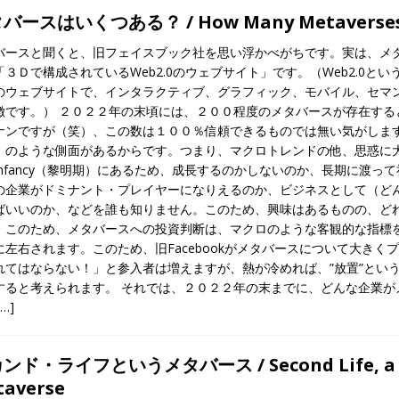
バースはいくつある？ / How Many Metaverses 
バースと聞くと、旧フェイスブック社を思い浮かべがちです。実は、メ
「３Ｄで構成されているWeb2.0のウェブサイト」です。（Web2.0
のウェブサイトで、インタラクティブ、グラフィック、モバイル、セマン
徴です。） ２０２２年の末頃には、２００程度のメタバースが存在する
ナンですが（笑）、この数は１００％信頼できるものでは無い気がしま
」のような側面があるからです。つまり、マクロトレンドの他、思惑に
Infancy（黎明期）にあるため、成長するのかしないのか、長期に渡
の企業がドミナント・プレイヤーになりえるのか、ビジネスとして（ど
ばいいのか、などを誰も知りません。このため、興味はあるものの、どれ
。このため、メタバースへの投資判断は、マクロのような客観的な指標
に左右されます。このため、旧Facebookがメタバースについて大き
れてはならない！」と参入者は増えますが、熱が冷めれば、”放置”とい
すると考えられます。 それでは、２０２２年の末までに、どんな企業が
[…]
ンド・ライフというメタバース / Second Life, a Me
taverse