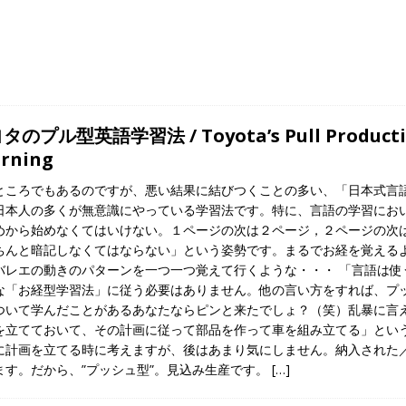
タのプル型英語学習法 / Toyota’s Pull Production
rning
ところでもあるのですが、悪い結果に結びつくことの多い、「日本式言
日本人の多くが無意識にやっている学習法です。特に、言語の学習におい
めから始めなくてはいけない。１ページの次は２ページ，２ページの次
ちんと暗記しなくてはならない」という姿勢です。まるでお経を覚える
バレエの動きのパターンを一つ一つ覚えて行くような・・・ 「言語は使
な「お経型学習法」に従う必要はありません。他の言い方をすれば、プ
ついて学んだことがあるあなたならピンと来たでしょ？（笑）乱暴に言
を立てておいて、その計画に従って部品を作って車を組み立てる」という
に計画を立てる時に考えますが、後はあまり気にしません。納入された
ます。だから、”プッシュ型”。見込み生産です。
[…]