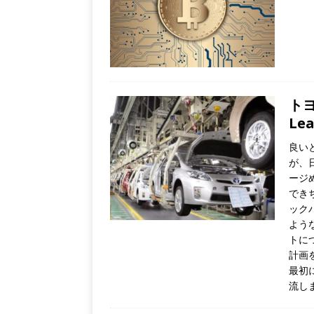
トヨ
Lea
良い
が、
ージ
でき
ック
よう
トに
計画
最初
流し