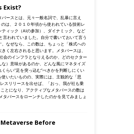
Exist?
タバースとは、元々一般名詞で、乱暴に言え
というのは、２０１０年頃から使われている技術レ
ティック（AIの参加）、ダイナミック、など
と言われていました。自分で書いておいて言う
す。なぜなら、この数は、ちょっと「株式への
大きく左右されると思います。メタバースは、
って社会のインフラとなりえるのか、どのセクター
んな）意味があるのか、どんな風にマネタイズ
くらい”足を突っ込む”べきかを判断しにくい
を使いたいものの、実際には、主観的な「思
くプレスリリースを出せば、「おっ、我が社も乗
うことになり、アクティブなメタバースの数は
メタバースをローンチしたのかを見てみましょ
taverse Before