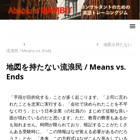
HOME
PROBLEM-SOLVERS' TOOLBOX
地図を持たない
流浪民 / Means vs. Ends
地図を持たない流浪民 / Means vs.
Ends
「手段が目的化する」ことが多く起こります。「上司に言わ
れたことを忠実に実行する」「会社で決められたことを不平
なく行う」という日本企業（の社員の）まじめて従順な良い
面が現れているのだと思います。ただ、教育の弊害もあるか
も知れません。時間が限られており、暗記することがたくさ
んある受験時に、「この情報はなぜ覚える必要があるのだろ
う？」とか、「本来、この方程式はなぜこんな形をしている