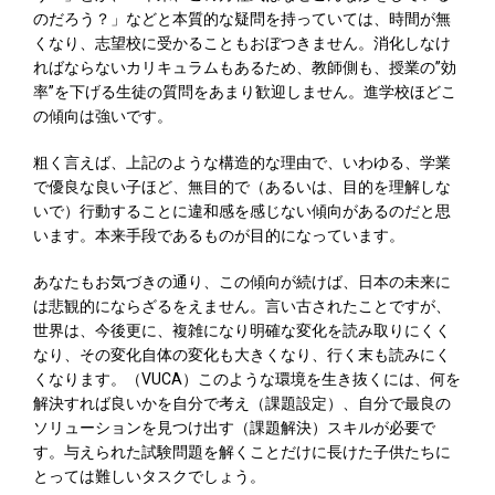
のだろう？」などと本質的な疑問を持っていては、時間が無
くなり、志望校に受かることもおぼつきません。消化しなけ
ればならないカリキュラムもあるため、教師側も、授業の”効
率”を下げる生徒の質問をあまり歓迎しません。進学校ほどこ
の傾向は強いです。
粗く言えば、上記のような構造的な理由で、いわゆる、学業
で優良な良い子ほど、無目的で（あるいは、目的を理解しな
いで）行動することに違和感を感じない傾向があるのだと思
います。本来手段であるものが目的になっています。
あなたもお気づきの通り、この傾向が続けば、日本の未来に
は悲観的にならざるをえません。言い古されたことですが、
世界は、今後更に、複雑になり明確な変化を読み取りにくく
なり、その変化自体の変化も大きくなり、行く末も読みにく
くなります。（VUCA）このような環境を生き抜くには、何を
解決すれば良いかを自分で考え（課題設定）、自分で最良の
ソリューションを見つけ出す（課題解決）スキルが必要で
す。与えられた試験問題を解くことだけに長けた子供たちに
とっては難しいタスクでしょう。