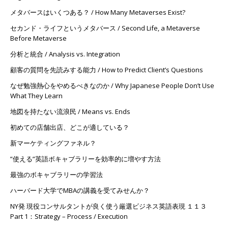
メタバースはいくつある？ / How Many Metaverses Exist?
セカンド・ライフというメタバース / Second Life, a Metaverse
Before Metaverse
分析と統合 / Analysis vs. Integration
顧客の質問を先読みする能力 / How to Predict Client’s Questions
なぜ勉強熱心をやめるべきなのか / Why Japanese People Don’t Use
What They Learn
地図を持たない流浪民 / Means vs. Ends
初めての店舗出店、どこが適している？
新マーケティングファネル？
”使える”英語ボキャブラリーを効率的に増やす方法
最強のボキャブラリーの学習法
ハーバード大学でMBAの講義を受てみせんか？
NY発 現役コンサルタントが良く使う厳選ビジネス英語表現 １１３
Part 1：Strategy – Process / Execution