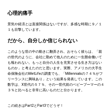
心理的痛手
景気や経済とは直接関係はないですが、多感な時期に９／１
１も目撃しています。
だから、自分しか信じられない
このような世の中の動きに翻弄され、おそらく彼らは、「親
の世代のように、会社に勤めて他人のために一生懸命働いて
も報われない。もっと自分の人生を充実させる生き方はない
ものか」と考えたのだと思います。実際、アメリカの大手生
命保険会社のMetLifeの調査でも、「Millennialsの７４％がフ
リーランスに興味あり」という結果を発表しています。この
数字は、X世代の５７％、その一世代前のベビーブーマーの４
３％と比べると非常に高いものだと分かります。
この続きはPart2とPart3でどうぞ！