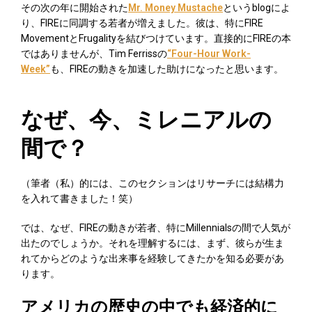
その次の年に開始された
Mr. Money Mustache
というblogによ
り、FIREに同調する若者が増えました。彼は、特にFIRE
MovementとFrugalityを結びつけています。直接的にFIREの本
ではありませんが、Tim Ferrissの
“Four-Hour Work-
Week”
も、FIREの動きを加速した助けになったと思います。
なぜ、今、ミレニアルの
間で？
（筆者（私）的には、このセクションはリサーチには結構力
を入れて書きました！笑）
では、なぜ、FIREの動きが若者、特にMillennialsの間で人気が
出たのでしょうか。それを理解するには、まず、彼らが生ま
れてからどのような出来事を経験してきたかを知る必要があ
ります。
アメリカの歴史の中でも経済的に