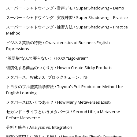
スーパー・シャドウイング ‐ 音声デモ / Super Shadowing – Demo
スーパー・シャドウイング ‐ 実践練習 / Super Shadowing – Practice
スーパー・シャドウイング ‐ 練習方法 / Super Shadowing – Practice
Method
ビジネス英語の特徴 / Characteristics of Business English
Expressions
”英語脳”なんて要らない！ / FXXX “Eigo-Brain”
習慣化する商品のつくり方 / How to Create Sticky Products
メタバース、Web3.0、ブロックチェーン、NFT
トヨタのプル型英語学習法 / Toyota’s Pull Production Method for
English Learning
メタバースはいくつある？ / How Many Metaverses Exist?
セカンド・ライフというメタバース / Second Life, a Metaverse
Before Metaverse
分析と統合 / Analysis vs. Integration
顧客の質問を先読みする能力 / How to Predict Client’s Questions