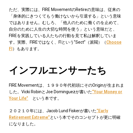
ただ、実際には、FIRE MovementのRetireの意味は、従来の
「身体的にきつくてもう働けないから引退する」という意味
ではありません。むしろ、「他人のために働くのを止めて、
自分のために人生の大切な時間を使う」という意味だと、
FIREを実践している人たちの行動を見て私は解釈していま
す。実際、FIREではなく、FIという”Sect”（派閥）
（
Choose
FI
）
もあります。
インフルエンサーたち
FIRE Movementは、１９９０年代初頭にそのOriginが生まれま
した。Vicki RobinとJoe Dominguezが書いた
“Your Money or
Your Life”
という本です。
２０２１０年には、Jacob Lund Fiskerが書いた
“Early
Retirement Extreme”
という本でそのコンセプトが更に明確
になりました。