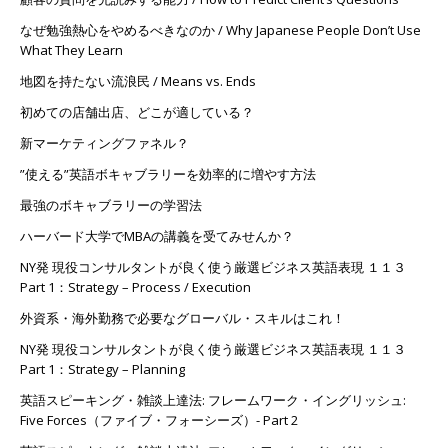
なぜ勉強熱心をやめるべきなのか / Why Japanese People Don’t Use
What They Learn
地図を持たない流浪民 / Means vs. Ends
初めての店舗出店、どこが適している？
新マーケティングファネル？
”使える”英語ボキャブラリーを効率的に増やす方法
最強のボキャブラリーの学習法
ハーバード大学でMBAの講義を受てみせんか？
NY発 現役コンサルタントが良く使う厳選ビジネス英語表現 １１３
Part 1：Strategy – Process / Execution
外資系・海外勤務で必要なグローバル・スキルはこれ！
NY発 現役コンサルタントが良く使う厳選ビジネス英語表現 １１３
Part 1：Strategy – Planning
英語スピーキング・雑談上達法: フレームワーク・イングリッシュ:
Five Forces（ファイブ・フォーシーズ）- Part 2