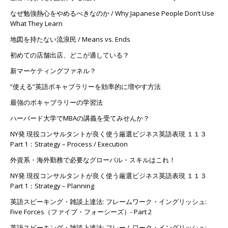
なぜ勉強熱心をやめるべきなのか / Why Japanese People Don’t Use
What They Learn
地図を持たない流浪民 / Means vs. Ends
初めての店舗出店、どこが適している？
新マーケティングファネル？
”使える”英語ボキャブラリーを効率的に増やす方法
最強のボキャブラリーの学習法
ハーバード大学でMBAの講義を受てみせんか？
NY発 現役コンサルタントが良く使う厳選ビジネス英語表現 １１３
Part 1：Strategy – Process / Execution
外資系・海外勤務で必要なグローバル・スキルはこれ！
NY発 現役コンサルタントが良く使う厳選ビジネス英語表現 １１３
Part 1：Strategy – Planning
英語スピーキング・雑談上達法: フレームワーク・イングリッシュ:
Five Forces（ファイブ・フォーシーズ）- Part 2
英語スピーキング・雑談上達法: フレームワーク・イングリッシュ: