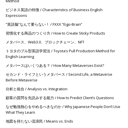
Method
ビジネス英語の特徴 / Characteristics of Business English
Expressions
”英語脳”なんて要らない！ / FXXX “Eigo-Brain”
習慣化する商品のつくり方 / How to Create Sticky Products
メタバース、Web3.0、ブロックチェーン、NFT
トヨタのプル型英語学習法 / Toyota’s Pull Production Method for
English Learning
メタバースはいくつある？ / How Many Metaverses Exist?
セカンド・ライフというメタバース / Second Life, a Metaverse
Before Metaverse
分析と統合 / Analysis vs. Integration
顧客の質問を先読みする能力 / How to Predict Client’s Questions
なぜ勉強熱心をやめるべきなのか / Why Japanese People Don’t Use
What They Learn
地図を持たない流浪民 / Means vs. Ends