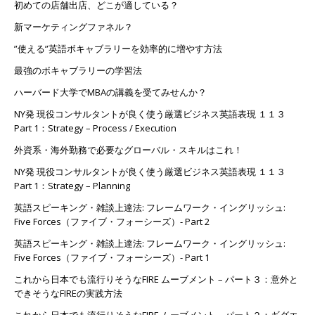
初めての店舗出店、どこが適している？
新マーケティングファネル？
”使える”英語ボキャブラリーを効率的に増やす方法
最強のボキャブラリーの学習法
ハーバード大学でMBAの講義を受てみせんか？
NY発 現役コンサルタントが良く使う厳選ビジネス英語表現 １１３
Part 1：Strategy – Process / Execution
外資系・海外勤務で必要なグローバル・スキルはこれ！
NY発 現役コンサルタントが良く使う厳選ビジネス英語表現 １１３
Part 1：Strategy – Planning
英語スピーキング・雑談上達法: フレームワーク・イングリッシュ:
Five Forces（ファイブ・フォーシーズ）- Part 2
英語スピーキング・雑談上達法: フレームワーク・イングリッシュ:
Five Forces（ファイブ・フォーシーズ）- Part 1
これから日本でも流行りそうなFIRE ムーブメント – パート３：意外と
できそうなFIREの実践方法
これから日本でも流行りそうなFIRE ムーブメント – パート２：ギグエ