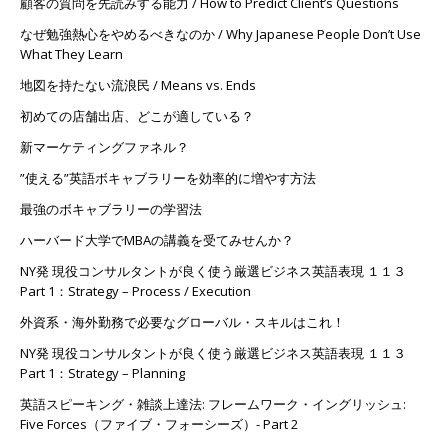
顧客の質問を先読みする能力 / How to Predict Client’s Questions
なぜ勉強熱心をやめるべきなのか / Why Japanese People Don’t Use
What They Learn
地図を持たない流浪民 / Means vs. Ends
初めての店舗出店、どこが適している？
新マーケティングファネル？
”使える”英語ボキャブラリーを効率的に増やす方法
最強のボキャブラリーの学習法
ハーバード大学でMBAの講義を受てみせんか？
NY発 現役コンサルタントが良く使う厳選ビジネス英語表現 １１３
Part 1：Strategy – Process / Execution
外資系・海外勤務で必要なグローバル・スキルはこれ！
NY発 現役コンサルタントが良く使う厳選ビジネス英語表現 １１３
Part 1：Strategy – Planning
英語スピーキング・雑談上達法: フレームワーク・イングリッシュ:
Five Forces（ファイブ・フォーシーズ）- Part 2