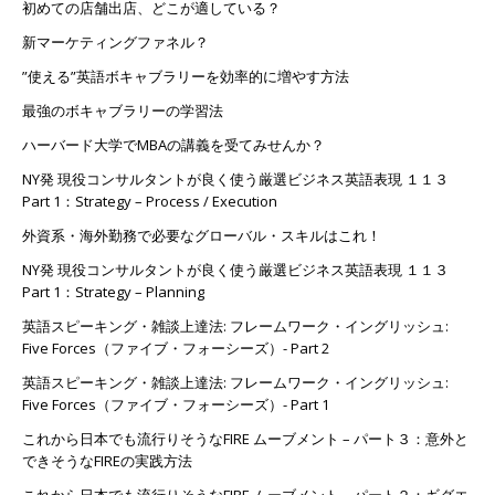
初めての店舗出店、どこが適している？
新マーケティングファネル？
”使える”英語ボキャブラリーを効率的に増やす方法
最強のボキャブラリーの学習法
ハーバード大学でMBAの講義を受てみせんか？
NY発 現役コンサルタントが良く使う厳選ビジネス英語表現 １１３
Part 1：Strategy – Process / Execution
外資系・海外勤務で必要なグローバル・スキルはこれ！
NY発 現役コンサルタントが良く使う厳選ビジネス英語表現 １１３
Part 1：Strategy – Planning
英語スピーキング・雑談上達法: フレームワーク・イングリッシュ:
Five Forces（ファイブ・フォーシーズ）- Part 2
英語スピーキング・雑談上達法: フレームワーク・イングリッシュ:
Five Forces（ファイブ・フォーシーズ）- Part 1
これから日本でも流行りそうなFIRE ムーブメント – パート３：意外と
できそうなFIREの実践方法
これから日本でも流行りそうなFIRE ムーブメント – パート２：ギグエ