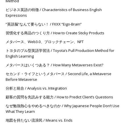
Method
ビジネス英語の特徴 / Characteristics of Business English
Expressions
”英語脳”なんて要らない！ / FXXX “Eigo-Brain”
習慣化する商品のつくり方 / How to Create Sticky Products
メタバース、Web3.0、ブロックチェーン、NFT
トヨタのプル型英語学習法 / Toyota’s Pull Production Method for
English Learning
メタバースはいくつある？ / How Many Metaverses Exist?
セカンド・ライフというメタバース / Second Life, a Metaverse
Before Metaverse
分析と統合 / Analysis vs. Integration
顧客の質問を先読みする能力 / How to Predict Client’s Questions
なぜ勉強熱心をやめるべきなのか / Why Japanese People Don’t Use
What They Learn
地図を持たない流浪民 / Means vs. Ends