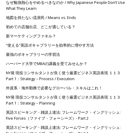
なぜ勉強熱心をやめるべきなのか / Why Japanese People Don’t Use
What They Learn
地図を持たない流浪民 / Means vs. Ends
初めての店舗出店、どこが適している？
新マーケティングファネル？
”使える”英語ボキャブラリーを効率的に増やす方法
最強のボキャブラリーの学習法
ハーバード大学でMBAの講義を受てみせんか？
NY発 現役コンサルタントが良く使う厳選ビジネス英語表現 １１３
Part 1：Strategy – Process / Execution
外資系・海外勤務で必要なグローバル・スキルはこれ！
NY発 現役コンサルタントが良く使う厳選ビジネス英語表現 １１３
Part 1：Strategy – Planning
英語スピーキング・雑談上達法: フレームワーク・イングリッシュ:
Five Forces（ファイブ・フォーシーズ）- Part 2
英語スピーキング・雑談上達法: フレームワーク・イングリッシュ: