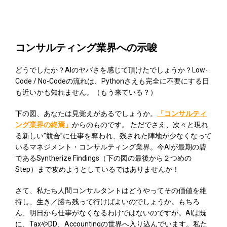
コンサルティング業界への示唆
どうでしたか？AIのヤバさを感じて頂けたでしょうか？Low-
Code / No-Codeの流れは、Pythonさえも完全に不要にする日
も近いかも知れません。（もう来ている？）
下の図、あなたは見覚えがあるでしょうか。
「コンサルティ
ング業界の終焉」
からのものです。 ただでさえ、次々と現れ
る新しい”競合”に仕事を奪われ、残された陣地が少なくなって
いるマネジメント・コンサルティング業界。今AIが最期の砦
であるSyntherize Findings（下の図の最後から２つめの
Step）まで攻めようとしているではありませんか！
さて、私たち人間コンサルタントはどうやってその価値を維
持し、生き／勝ち残って行けばよいのでしょうか。もちろ
ん、明日から仕事がなくなるわけではないのですが。AIは既
に、TaxやDD、Accountingの世界へ入り込んでいます。私た