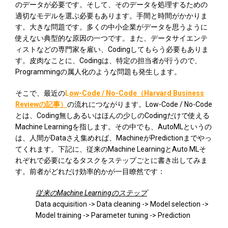
のデータが必要です。そして、そのデータを処理するための
適切なモデルを選ぶ必要もあります。手間と時間がかかりま
す。大きな問題です。多くの中小企業がデータを思うように
使えない典型的な原因の一つです。また、データサイエンテ
ィストなどの専門家を雇い、Codingしてもらう必要もありま
す。皮肉なことに、Codingは、特定の担当者が行うので、
Programmingの属人化のような問題も発生します。
そこで、最近の
L
ow-Code / No-Code（Harvard Business
Reviewの記事）
の流れにつながります。Low-Code / No-Code
とは、Coding無しあるいはほんの少しのCodingだけで使える
Machine Learningを指します。その中でも、AutoMLというの
は、人間がDataさえ集めれば、MachineがPredictionまでやっ
てくれます。下記に、従来のMachine LearningとAuto MLそ
れぞれで必要になるタスクをステップごとに書き出してみま
す。前者がどれだけ効率的かが一目瞭然です：
従来のMachine Learningのステップ
Data acquisition -> Data cleaning -> Model selection ->
Model training -> Parameter tuning -> Prediction