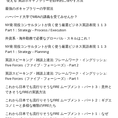
”使える”英語ボキャブラリーを効率的に増やす方法
最強のボキャブラリーの学習法
ハーバード大学でMBAの講義を受てみせんか？
NY発 現役コンサルタントが良く使う厳選ビジネス英語表現 １１３
Part 1：Strategy – Process / Execution
外資系・海外勤務で必要なグローバル・スキルはこれ！
NY発 現役コンサルタントが良く使う厳選ビジネス英語表現 １１３
Part 1：Strategy – Planning
英語スピーキング・雑談上達法: フレームワーク・イングリッシュ:
Five Forces（ファイブ・フォーシーズ）- Part 2
英語スピーキング・雑談上達法: フレームワーク・イングリッシュ:
Five Forces（ファイブ・フォーシーズ）- Part 1
これから日本でも流行りそうなFIRE ムーブメント – パート３：意外と
できそうなFIREの実践方法
これから日本でも流行りそうなFIRE ムーブメント – パート２：ギグエ
コノミーと多様な種類のFIREたち
これから日本でも流行りそうなFIRE ムーブメント – パート１：なぜ