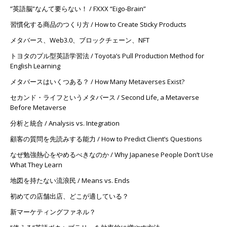
”英語脳”なんて要らない！ / FXXX “Eigo-Brain”
習慣化する商品のつくり方 / How to Create Sticky Products
メタバース、Web3.0、ブロックチェーン、NFT
トヨタのプル型英語学習法 / Toyota’s Pull Production Method for
English Learning
メタバースはいくつある？ / How Many Metaverses Exist?
セカンド・ライフというメタバース / Second Life, a Metaverse
Before Metaverse
分析と統合 / Analysis vs. Integration
顧客の質問を先読みする能力 / How to Predict Client’s Questions
なぜ勉強熱心をやめるべきなのか / Why Japanese People Don’t Use
What They Learn
地図を持たない流浪民 / Means vs. Ends
初めての店舗出店、どこが適している？
新マーケティングファネル？