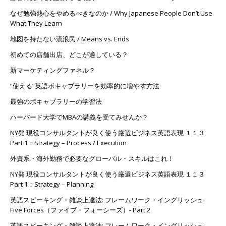
なぜ勉強熱心をやめるべきなのか / Why Japanese People Don’t Use
What They Learn
地図を持たない流浪民 / Means vs. Ends
初めての店舗出店、どこが適している？
新マーケティングファネル？
”使える”英語ボキャブラリーを効率的に増やす方法
最強のボキャブラリーの学習法
ハーバード大学でMBAの講義を受てみせんか？
NY発 現役コンサルタントが良く使う厳選ビジネス英語表現 １１３
Part 1：Strategy – Process / Execution
外資系・海外勤務で必要なグローバル・スキルはこれ！
NY発 現役コンサルタントが良く使う厳選ビジネス英語表現 １１３
Part 1：Strategy – Planning
英語スピーキング・雑談上達法: フレームワーク・イングリッシュ:
Five Forces（ファイブ・フォーシーズ）- Part 2
英語スピーキング・雑談上達法: フレームワーク・イングリッシュ: